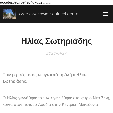
googlea09d7694ec467632.html
Greek Worldwide Cultural Center
Ηλίας Σωτηριάδης
2026-01-27
Πριν μερικές μέρες
έφυγε από τη ζωή ο Ηλίας
Σωτηριάδης.
Ο Ηλίας γεννήθηκε το 1948 γεννήθηκε στο χωρίο Νέα Ζωή,
κοντά στον ποταμό Λουδία στην Κεντρική Μακεδονία.