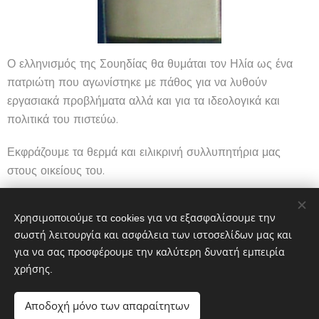
Ο ελληνισμός της Σουηδίας θα θυμάται τον Ηλία ως ένα
πατριώτη που αγωνίστηκε με πάθος για να λυθούν
εργασιακά προβλήματα αλλά και για τα ιδεολογικά και
πολιτικά του πιστεύω.
Εκφράζουμε τα θερμά και ειλικρινή συλλυπητήρια μας
στους οικείους του.
Χρησιμοποιούμε τα cookies για να εξασφαλίσουμε την
Ανδρέας Μπούκας
σωστή λειτουργία και ασφάλεια των ιστοσελίδων μας και
για να σας προσφέρουμε την καλύτερη δυνατή εμπειρία
χρήσης.
Share
Αποδοχή μόνο των απαραίτητων