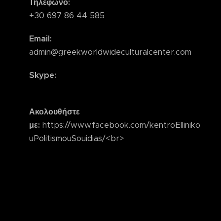
Τηλέφωνο
:
+30 697 86 44 585
Email
:
admin@greekworldwideculturalcenter.com
Skype
:
Ακολουθήστε
με
:
https://www.facebook.com/kentroElliniko
uPolitismouSouidias/<br>