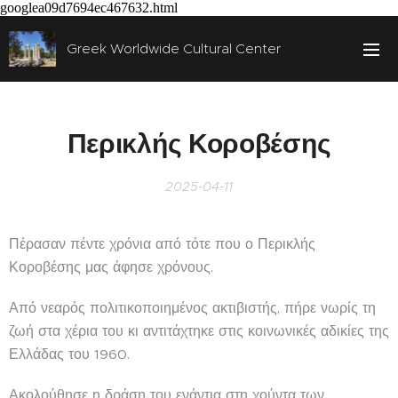
googlea09d7694ec467632.html
Greek Worldwide Cultural Center
Περικλής Κοροβέσης
2025-04-11
Πέρασαν πέντε χρόνια από τότε που ο Περικλής
Κοροβέσης μας άφησε χρόνους.
Από νεαρός πολιτικοποιημένος ακτιβιστής, πήρε νωρίς τη
ζωή στα χέρια του κι αντιτάχτηκε στις κοινωνικές αδικίες της
Ελλάδας του 1960.
Ακολούθησε η δράση του ενάντια στη χούντα των