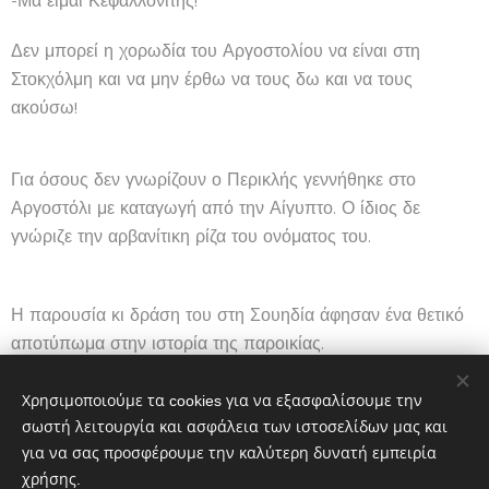
-Μα είμαι Κεφαλλονίτης!
Δεν μπορεί η χορωδία του Αργοστολίου να είναι στη
Στοκχόλμη και να μην έρθω να τους δω και να τους
ακούσω!
Για όσους δεν γνωρίζουν ο Περικλής γεννήθηκε στο
Αργοστόλι με καταγωγή από την Αίγυπτο. Ο ίδιος δε
γνώριζε την αρβανίτικη ρίζα του ονόματος του.
Η παρουσία κι δράση του στη Σουηδία άφησαν ένα θετικό
αποτύπωμα στην ιστορία της παροικίας.
Χρησιμοποιούμε τα cookies για να εξασφαλίσουμε την
Ανδρέας Μπούκας
σωστή λειτουργία και ασφάλεια των ιστοσελίδων μας και
για να σας προσφέρουμε την καλύτερη δυνατή εμπειρία
χρήσης.