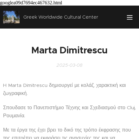
googlea09d7694ec467632.html
Greek Worldwide Cultural Center
Marta Dimitrescu
2025-03-08
H Marta Dimitrescu δημιουργεί με κολάζ, χαρακτική και
ζωγραφική.
Σπουδασε το Πανεπιστήμιο Τέχνης και Σχεδιασμού στο Cluj,
Ρουμανία.
Με τα έργα της έχει βρει το δικό της τρόπο έκφρασης που
της επιτρέπει να εκφράσει τις ανησυχίες της και να