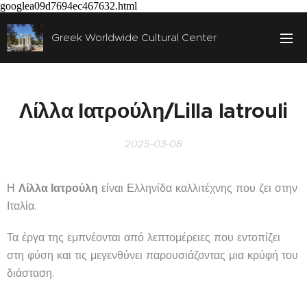
googlea09d7694ec467632.html
Greek Worldwide Cultural Center
Λίλλα Ιατρούλη/Lilla Iatrouli
2025-03-08
Η
Λίλλα Ιατρούλη
είναι Ελληνίδα καλλιτέχνης που ζει στην
Ιταλία.
Τα έργα της εμπνέονται από λεπτομέρειες που εντοπίζει
στη φύση και τις μεγενθύνει παρουσιάζοντας μια κρύφή του
διάσταση.