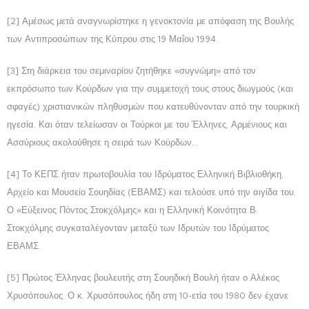
[2] Αμέσως μετά αναγνωρίστηκε η γενοκτονία με απόφαση της Βουλής
των Αντιπροσώπων της Κύπρου στις 19 Μαΐου 1994.
[3] Στη διάρκεια του σεμιναρίου ζητήθηκε «συγνώμη» από τον
εκπρόσωπο των Κούρδων για την συμμετοχή τους στους διωγμούς (και
σφαγές) χριστιανικών πληθυσμών που κατευθύνονταν από την τουρκική
ηγεσία. Και όταν τελείωσαν οι Τούρκοι με του Έλληνες, Αρμένιους και
Ασσύριους ακολούθησε η σειρά των Κούρδων...
[4] Το ΚΕΠΣ ήταν πρωτοβουλία του Ιδρύματος Ελληνική Βιβλιοθήκη,
Αρχείο και Μουσείο Σουηδίας (ΕΒΑΜΣ) και τελούσε υπό την αιγίδα του.
Ο «Εύξεινος Πόντος Στοκχόλμης» και η Ελληνική Κοινότητα Β.
Στοκχόλμης συγκαταλέγονταν μεταξύ των Ιδρυτών του Ιδρύματος
ΕΒΑΜΣ.
[5] Πρώτος Έλληνας βουλευτής στη Σουηδική Βουλή ήταν ο Αλέκος
Χρυσόπουλος. Ο κ. Χρυσόπουλος ήδη στη 10-ετία του 1980 δεν έχανε