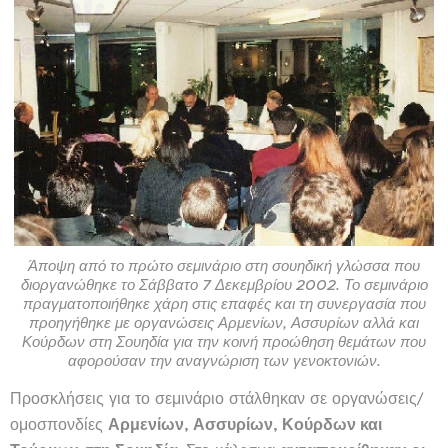
Άποψη από το πρώτο σεμινάριο στη σουηδική γλώσσα που
διοργανώθηκε το Σάββατο 7 Δεκεμβρίου 2002. Το σεμινάριο
πραγματοποιήθηκε χάρη στις επαφές και τη συνεργασία που
προηγήθηκε με οργανώσεις Αρμενίων, Ασσυρίων αλλά και
Κούρδων στη Σουηδία για την κοινή προώθηση θεμάτων που
αφορούσαν την αναγνώριση των γενοκτονιών.
Προσκλήσεις για το σεμινάριο στάλθηκαν σε οργανώσεις/
ομοσπονδίες
Αρμενίων, Ασσυρίων, Κούρδων και