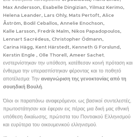
Max
Andersson
,
Esabelle
Dingizian
,
Yilmaz
Kerimo
,
Helena
Leander
,
Lars
Ohly
,
Mats
Pertoft
,
Alice
Å
str
ö
m
,
Bodil
Ceballos
,
Annelie
Enochson
,
Kalle
Larsson
,
Fredrik
Malm
,
Nikos
Papadopoulos
,
Lennart
Sacr
é
deus
,
Christopher
Ö
dmann
,
Carina
H
ä
gg
,
Kent
H
ä
rstedt
,
Kenneth
G
Forslund
,
Kerstin
Engle
,
Olle
Thorell
,
Ameer
Sachet
,
ενστερνίστηκαν την υπόθεση, κατέθεσαν κοινή πρόταση και
ένθερμα την υπερασπίστηκαν φέροντας και το ποθητό
αποτέλεσμα: Την
αναγνώριση της γενοκτονίας από τη
σουηδική Βουλή.
Όλοι οι παραπάνω αναφερόμενοι, ως βασικοί συντελεστές,
πρωτοστάτησαν και έφεραν εις πέρας μια δική μας εθνική
υπόθεση δικαίωσης, πρώτιστα του Ποντιακού Ελληνισμού
και ευρύτερα του οικουμενικού ελληνισμού.