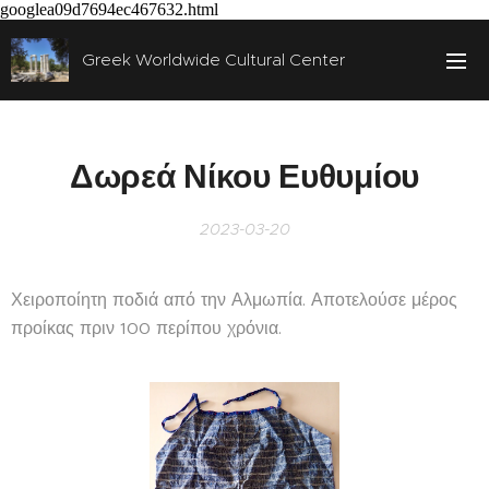
googlea09d7694ec467632.html
Greek Worldwide Cultural Center
Δωρεά Νίκου Ευθυμίου
2023-03-20
Χειροποίητη ποδιά από την Αλμωπία. Αποτελούσε μέρος
προίκας πριν 100 περίπου χρόνια.