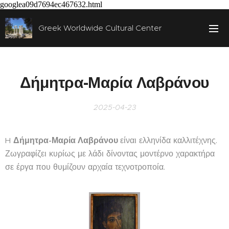
googlea09d7694ec467632.html
Greek Worldwide Cultural Center
Δήμητρα-Μαρία Λαβράνου
2025-04-23
H
Δήμητρα-Μαρία Λαβράνου
είναι ελληνίδα καλλιτέχνης.
Ζωγραφίζει κυρίως με λάδι δίνοντας μοντέρνο χαρακτήρα
σε έργα που θυμίζουν αρχαία τεχνοτροποία.