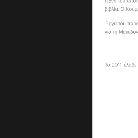
τέχνη του αποτ
βιβλία. Ο Κούμ
Έργα του παρου
για τη Μακεδον
Το 2011, έλαβε