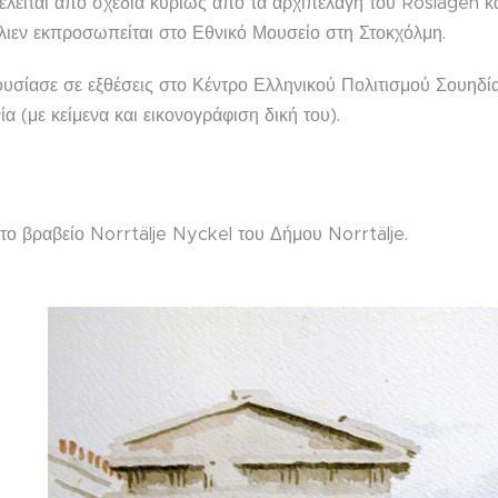
ελείται από σχέδια κυρίως από τα αρχιπελάγη του Roslagen κ
λιεν εκπροσωπείται στο Εθνικό Μουσείο στη Στοκχόλμη.
σίασε σε εξθέσεις στο Κέντρο Ελληνικού Πολιτισμού Σουηδίας
ία (με κείμενα και εικονογράφιση δική του).
 το βραβείο Norrtälje Nyckel του Δήμου Norrtälje.