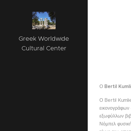
googlea09d7694ec467632.html
Greek Worldwide
Cultural Center
Ο
Bertil Kuml
Ο Bertil Kuml
εικονογράφων σ
εξωφύλλων βιβ
Νόμπελ φυσικής